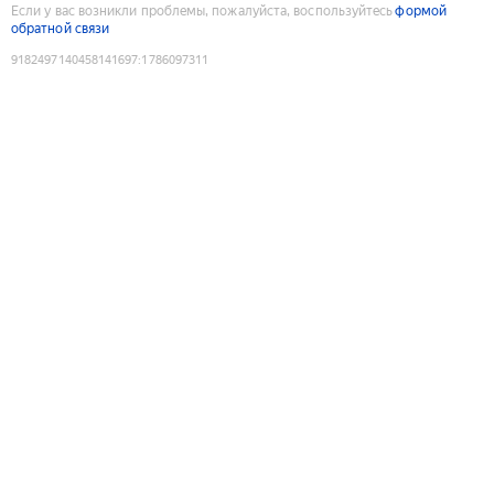
Если у вас возникли проблемы, пожалуйста, воспользуйтесь
формой
обратной связи
9182497140458141697
:
1786097311