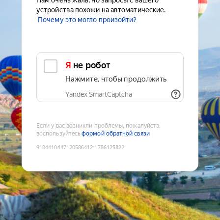
Нам очень жаль, но запросы с вашего
устройства похожи на автоматические.
Почему это могло произойти?
Я не робот
Нажмите, чтобы продолжить
Yandex SmartCaptcha
Если у вас возникли проблемы, пожалуйста,
воспользуйтесь
формой обратной связи
9184410447120586412
:
1786125822