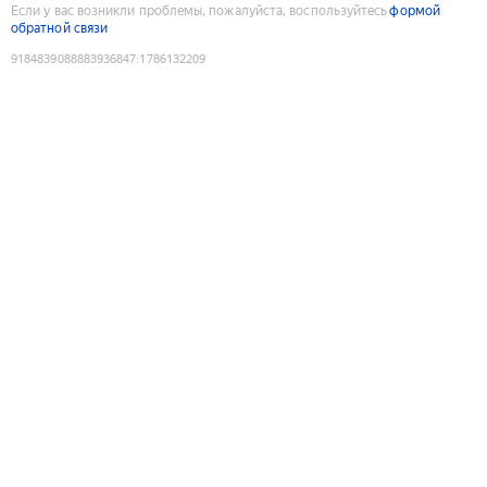
Если у вас возникли проблемы, пожалуйста, воспользуйтесь
формой
обратной связи
9184839088883936847
:
1786132209