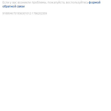
Если у вас возникли проблемы, пожалуйста, воспользуйтесь
формой
обратной связи
9189546751936301012
:
1786202359