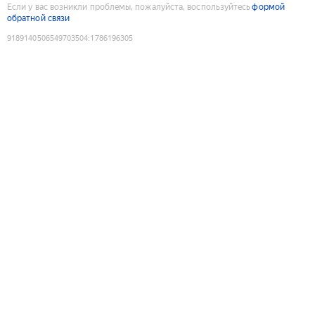
Если у вас возникли проблемы, пожалуйста, воспользуйтесь
формой
обратной связи
9189140506549703504
:
1786196305