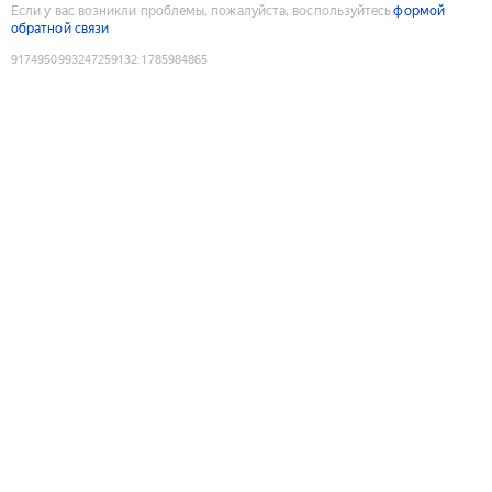
Если у вас возникли проблемы, пожалуйста, воспользуйтесь
формой
обратной связи
9174950993247259132
:
1785984865