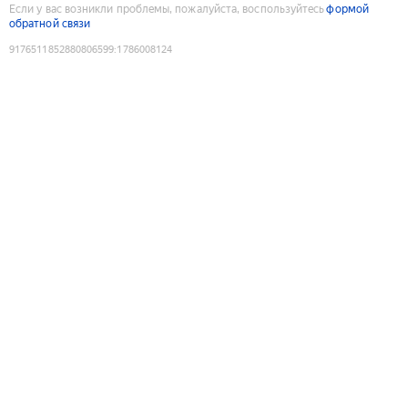
Если у вас возникли проблемы, пожалуйста, воспользуйтесь
формой
обратной связи
9176511852880806599
:
1786008124