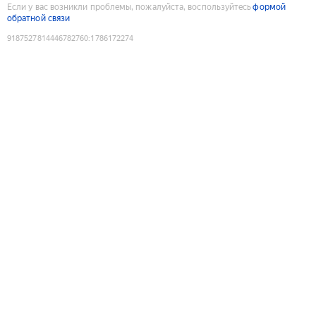
Если у вас возникли проблемы, пожалуйста, воспользуйтесь
формой
обратной связи
9187527814446782760
:
1786172274