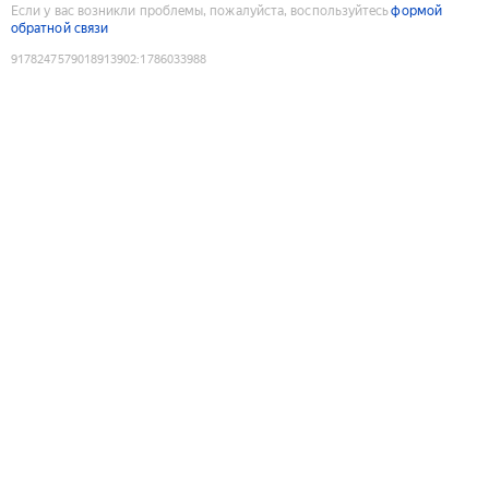
Если у вас возникли проблемы, пожалуйста, воспользуйтесь
формой
обратной связи
9178247579018913902
:
1786033988