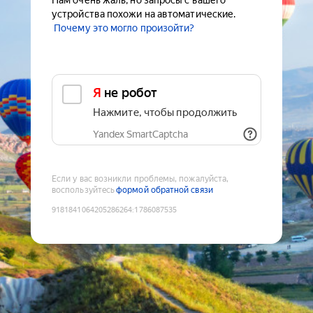
Нам очень жаль, но запросы с вашего
устройства похожи на автоматические.
Почему это могло произойти?
Я не робот
Нажмите, чтобы продолжить
Yandex SmartCaptcha
Если у вас возникли проблемы, пожалуйста,
воспользуйтесь
формой обратной связи
9181841064205286264
:
1786087535