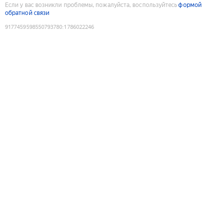
Если у вас возникли проблемы, пожалуйста, воспользуйтесь
формой
обратной связи
9177459598550793780
:
1786022246