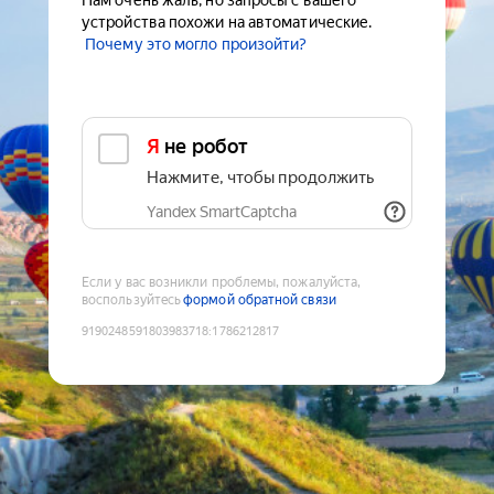
Нам очень жаль, но запросы с вашего
устройства похожи на автоматические.
Почему это могло произойти?
Я не робот
Нажмите, чтобы продолжить
Yandex SmartCaptcha
Если у вас возникли проблемы, пожалуйста,
воспользуйтесь
формой обратной связи
9190248591803983718
:
1786212817