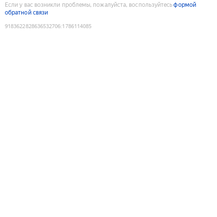
Если у вас возникли проблемы, пожалуйста, воспользуйтесь
формой
обратной связи
9183622828636532706
:
1786114085