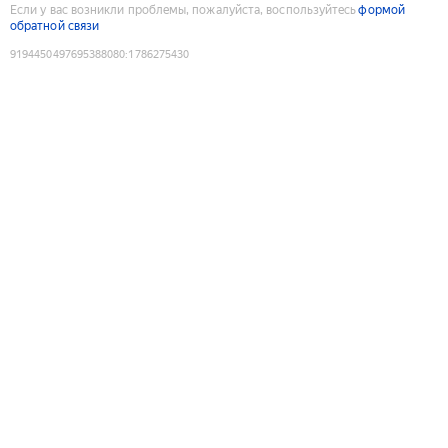
Если у вас возникли проблемы, пожалуйста, воспользуйтесь
формой
обратной связи
9194450497695388080
:
1786275430