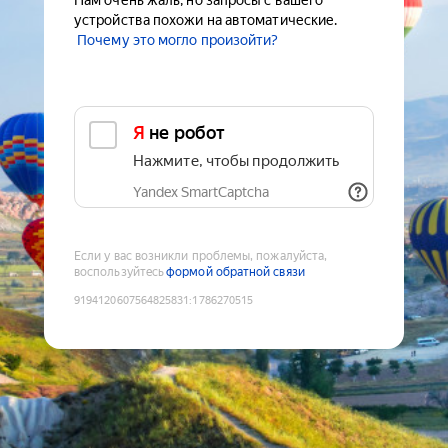
Нам очень жаль, но запросы с вашего
устройства похожи на автоматические.
Почему это могло произойти?
Я не робот
Нажмите, чтобы продолжить
Yandex SmartCaptcha
Если у вас возникли проблемы, пожалуйста,
воспользуйтесь
формой обратной связи
9194120607564825831
:
1786270515