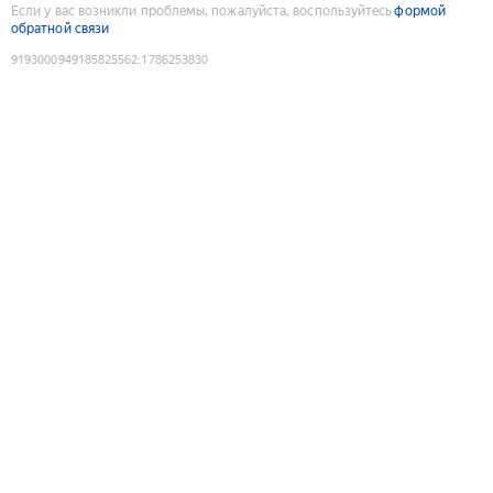
Если у вас возникли проблемы, пожалуйста, воспользуйтесь
формой
обратной связи
9193000949185825562
:
1786253830