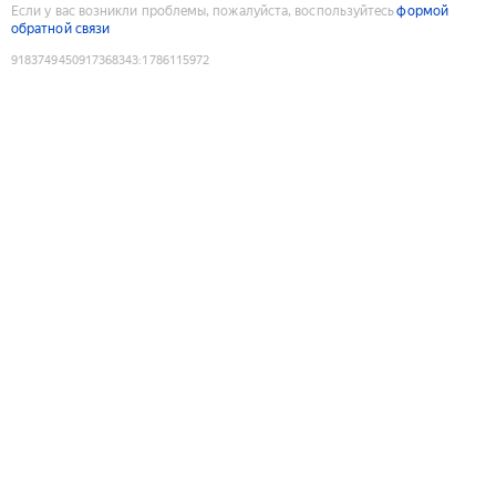
Если у вас возникли проблемы, пожалуйста, воспользуйтесь
формой
обратной связи
9183749450917368343
:
1786115972