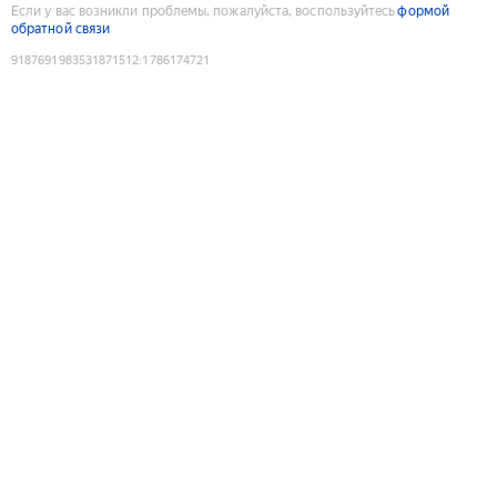
Если у вас возникли проблемы, пожалуйста, воспользуйтесь
формой
обратной связи
9187691983531871512
:
1786174721