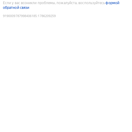
Если у вас возникли проблемы, пожалуйста, воспользуйтесь
формой
обратной связи
9190009787998406185
:
1786209259