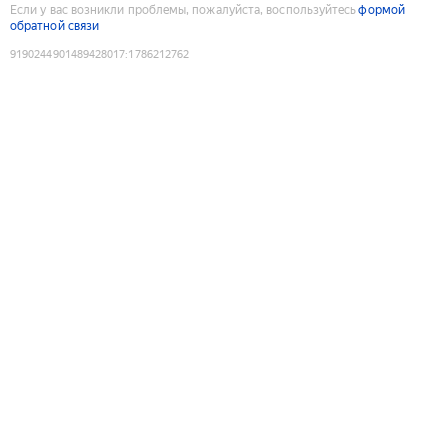
Если у вас возникли проблемы, пожалуйста, воспользуйтесь
формой
обратной связи
9190244901489428017
:
1786212762