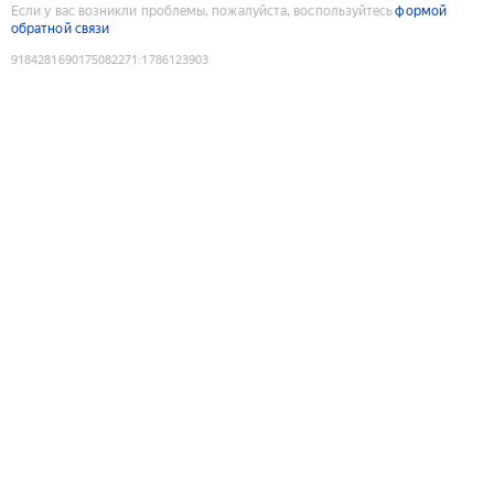
Если у вас возникли проблемы, пожалуйста, воспользуйтесь
формой
обратной связи
9184281690175082271
:
1786123903