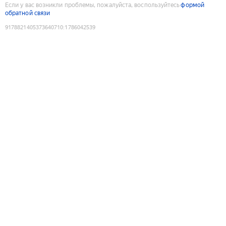
Если у вас возникли проблемы, пожалуйста, воспользуйтесь
формой
обратной связи
9178821405373640710
:
1786042539