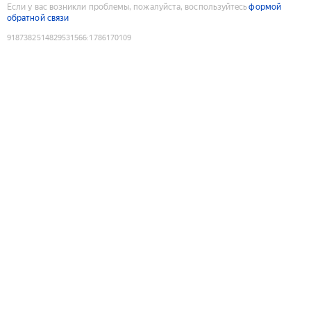
Если у вас возникли проблемы, пожалуйста, воспользуйтесь
формой
обратной связи
9187382514829531566
:
1786170109