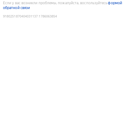
Если у вас возникли проблемы, пожалуйста, воспользуйтесь
формой
обратной связи
9180251870404031137
:
1786063854