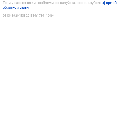
Если у вас возникли проблемы, пожалуйста, воспользуйтесь
формой
обратной связи
9183489201533021566
:
1786112094