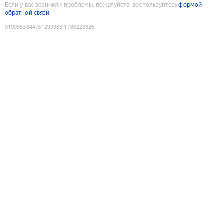
Если у вас возникли проблемы, пожалуйста, воспользуйтесь
формой
обратной связи
9190953844761299383
:
1786223326