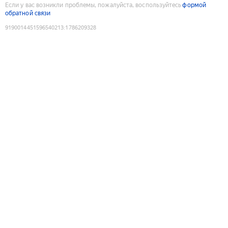
Если у вас возникли проблемы, пожалуйста, воспользуйтесь
формой
обратной связи
9190014451596540213
:
1786209328