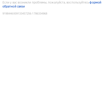
Если у вас возникли проблемы, пожалуйста, воспользуйтесь
формой
обратной связи
9198446009133457256
:
1786334968