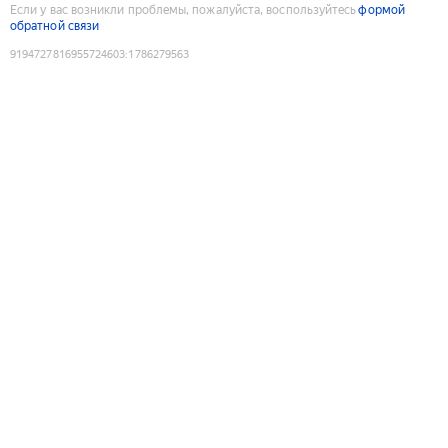
Если у вас возникли проблемы, пожалуйста, воспользуйтесь
формой
обратной связи
9194727816955724603
:
1786279563