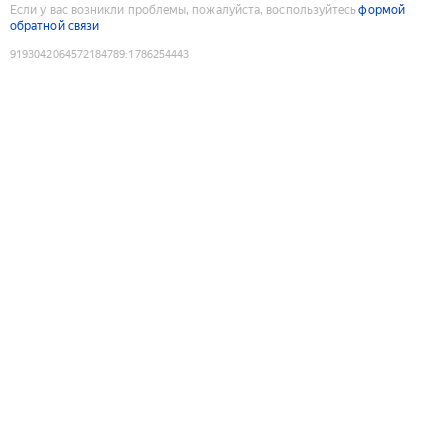
Если у вас возникли проблемы, пожалуйста, воспользуйтесь
формой
обратной связи
9193042064572184789
:
1786254443