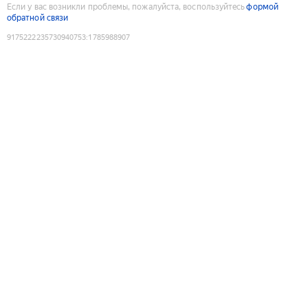
Если у вас возникли проблемы, пожалуйста, воспользуйтесь
формой
обратной связи
9175222235730940753
:
1785988907