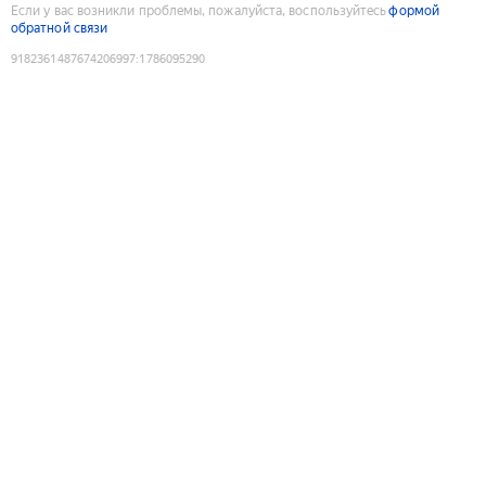
Если у вас возникли проблемы, пожалуйста, воспользуйтесь
формой
обратной связи
9182361487674206997
:
1786095290