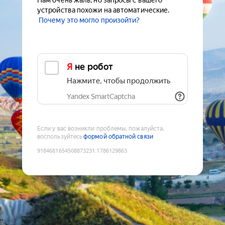
Нам очень жаль, но запросы с вашего
устройства похожи на автоматические.
Почему это могло произойти?
Я не робот
Нажмите, чтобы продолжить
Yandex SmartCaptcha
Если у вас возникли проблемы, пожалуйста,
воспользуйтесь
формой обратной связи
9184681654508873231
:
1786129863