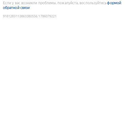
Если у вас возникли проблемы, пожалуйста, воспользуйтесь
формой
обратной связи
9181283113863380556
:
1786079221