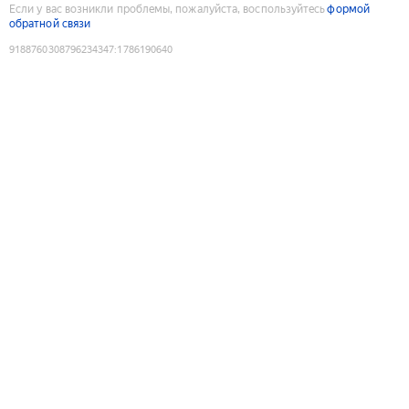
Если у вас возникли проблемы, пожалуйста, воспользуйтесь
формой
обратной связи
9188760308796234347
:
1786190640