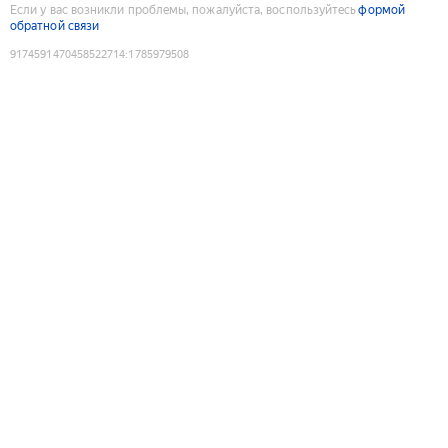
Если у вас возникли проблемы, пожалуйста, воспользуйтесь
формой
обратной связи
9174591470458522714
:
1785979508