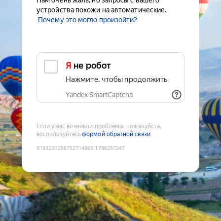
Нам очень жаль, но запросы с вашего
устройства похожи на автоматические.
Почему это могло произойти?
Я не робот
Нажмите, чтобы продолжить
Yandex SmartCaptcha
Если у вас возникли проблемы, пожалуйста,
воспользуйтесь
формой обратной связи
9193230256752714865
:
1786257247