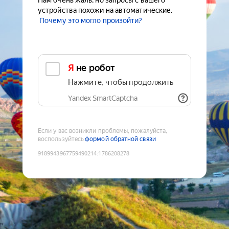
Нам очень жаль, но запросы с вашего
устройства похожи на автоматические.
Почему это могло произойти?
Я не робот
Нажмите, чтобы продолжить
Yandex SmartCaptcha
Если у вас возникли проблемы, пожалуйста,
воспользуйтесь
формой обратной связи
9189943967759490214
:
1786208278