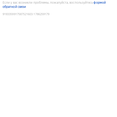
Если у вас возникли проблемы, пожалуйста, воспользуйтесь
формой
обратной связи
9193359917587521603
:
1786259179