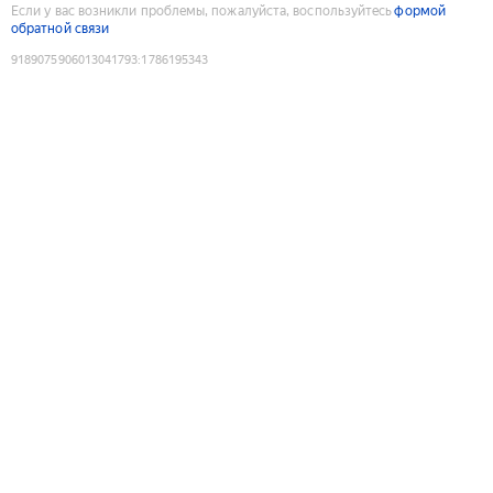
Если у вас возникли проблемы, пожалуйста, воспользуйтесь
формой
обратной связи
9189075906013041793
:
1786195343