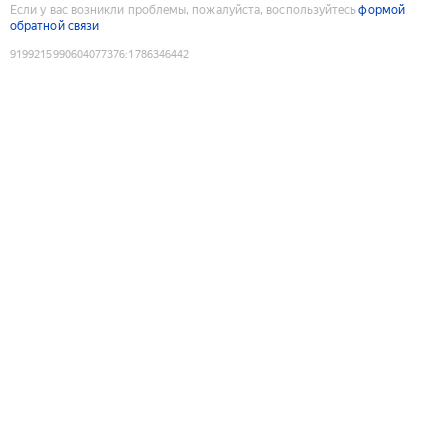
Если у вас возникли проблемы, пожалуйста, воспользуйтесь
формой
обратной связи
9199215990604077376
:
1786346442