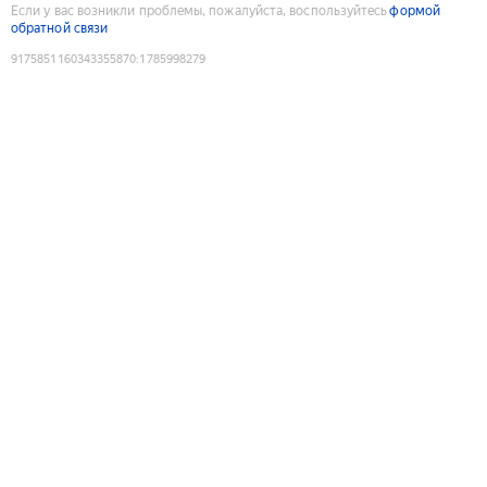
Если у вас возникли проблемы, пожалуйста, воспользуйтесь
формой
обратной связи
9175851160343355870
:
1785998279