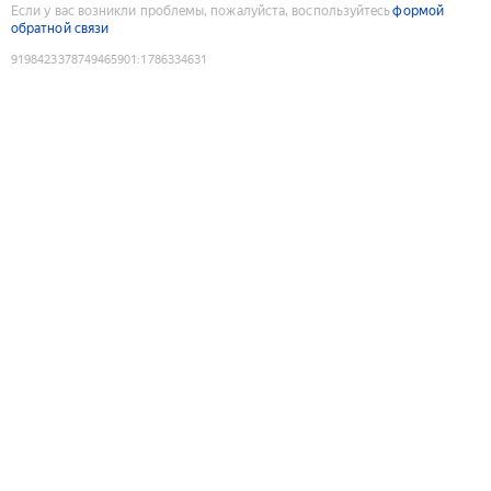
Если у вас возникли проблемы, пожалуйста, воспользуйтесь
формой
обратной связи
9198423378749465901
:
1786334631