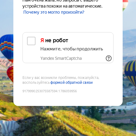
Нам очень жаль, но запросы с вашего
устройства похожи на автоматические.
Почему это могло произойти?
Я не робот
Нажмите, чтобы продолжить
Yandex SmartCaptcha
Если у вас возникли проблемы, пожалуйста,
воспользуйтесь
формой обратной связи
9179990253075587594
:
1786059956