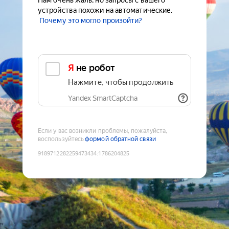
Нам очень жаль, но запросы с вашего
устройства похожи на автоматические.
Почему это могло произойти?
Я не робот
Нажмите, чтобы продолжить
Yandex SmartCaptcha
Если у вас возникли проблемы, пожалуйста,
воспользуйтесь
формой обратной связи
9189712282259473434
:
1786204825