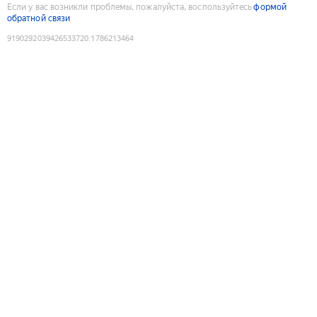
Если у вас возникли проблемы, пожалуйста, воспользуйтесь
формой
обратной связи
9190292039426533720
:
1786213464