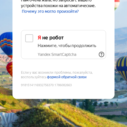
Нам очень жаль, но запросы с вашего
устройства похожи на автоматические.
Почему это могло произойти?
Я не робот
Нажмите, чтобы продолжить
Yandex SmartCaptcha
Если у вас возникли проблемы, пожалуйста,
воспользуйтесь
формой обратной связи
9181514116932756370
:
1786082663