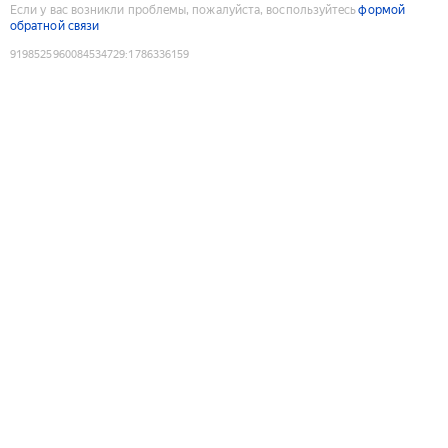
Если у вас возникли проблемы, пожалуйста, воспользуйтесь
формой
обратной связи
9198525960084534729
:
1786336159