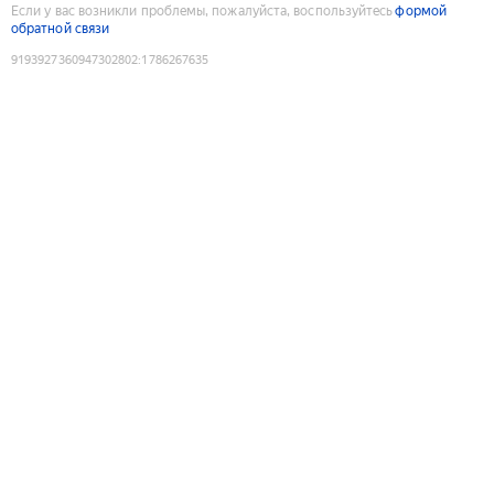
Если у вас возникли проблемы, пожалуйста, воспользуйтесь
формой
обратной связи
9193927360947302802
:
1786267635