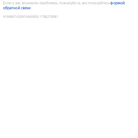
Если у вас возникли проблемы, пожалуйста, воспользуйтесь
формой
обратной связи
9194687420910460800
:
1786278961